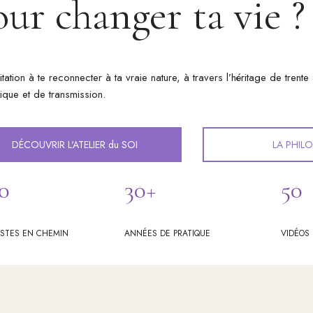
our changer ta vie ?
itation à te reconnecter à ta vraie nature, à travers l’héritage de trent
ique et de transmission.
DÉCOUVRIR L'ATELIER du SOI
LA PHIL
0
30+
50
ISTES EN CHEMIN
ANNÉES DE PRATIQUE
VIDÉOS