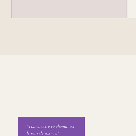
"Transmettre ce chemin est
le sens de ma vie."